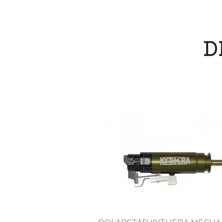
D

Vista rápida