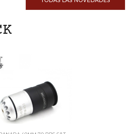
TODAS LAS NOVEDADES
CK

Vista rápida