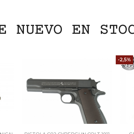
E NUEVO EN STO
-2,5%

Vista rápida