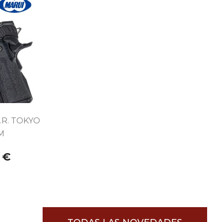
O.R. TOKYO
M
 €