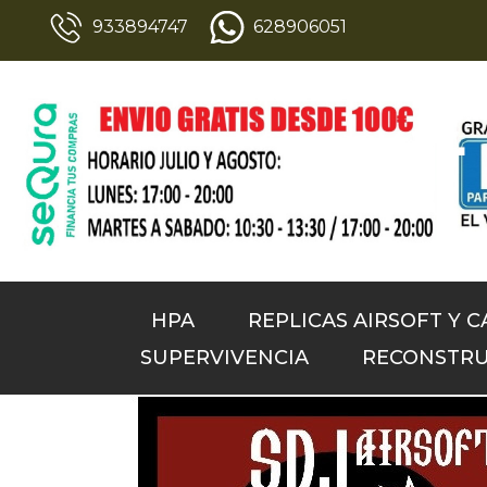
933894747
628906051
HPA
REPLICAS AIRSOFT Y 
SUPERVIVENCIA
RECONSTRU