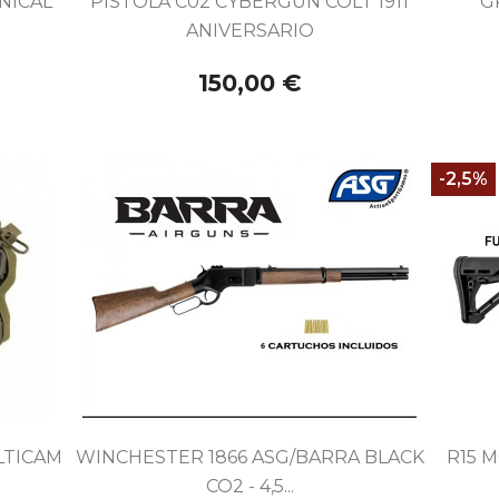
NICAL
PISTOLA C02 CYBERGUN COLT 1911
G
ANIVERSARIO
150,00 €
-2,5%

Vista rápida
LTICAM
WINCHESTER 1866 ASG/BARRA BLACK
R15 
CO2 - 4,5...