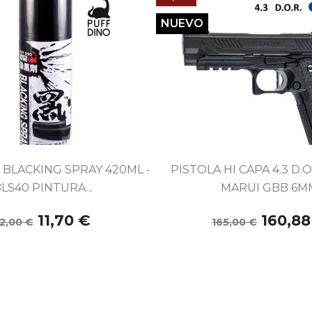
NUEVO


Vista rápida
Vista rápida
 BLACKING SPRAY 420ML -
PISTOLA HI CAPA 4.3 D.
LS40 PINTURA...
MARUI GBB 6M
11,70 €
160,88
12,00 €
165,00 €