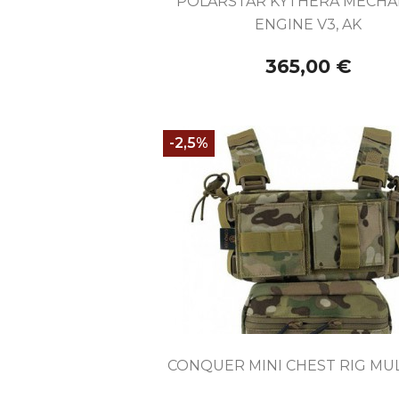
POLARSTAR KYTHERA MECHA
ENGINE V3, AK
365,00 €
-2,5%

Vista rápida
CONQUER MINI CHEST RIG MU