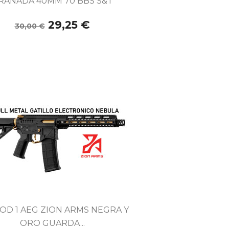
RANADA 40MM 70 BBS S&T
29,25 €
30,00 €

Vista rápida
MOD 1 AEG ZION ARMS NEGRA Y
ORO GUARDA...