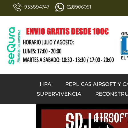
933894747
628906051
HPA
REPLICAS AIRSOFT Y 
SUPERVIVENCIA
RECONSTRU