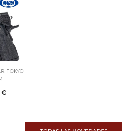
O.R. TOKYO
M
 €