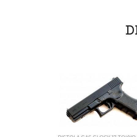
D

Vista rápida