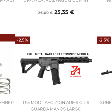
 MARUI
GRANADA RUSA RGD-5 DUMMY
R
25,35 €
26,00 €
-2,5%
-2,5%

Vista rápida
HAMBER
R15 MOD 1 AEG ZION ARMS GRIS
SUBF
GUARDA MANOS LARGO