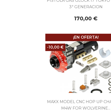
PISTOLA GAS GLOCK 17 TOKYO
3ª GENERACION
170,00 €
¡EN OFERTA!
-10,00 €

Vista rápida
MAXX MODEL CNC HOP UP C
M4W FOR WOLVERINE...