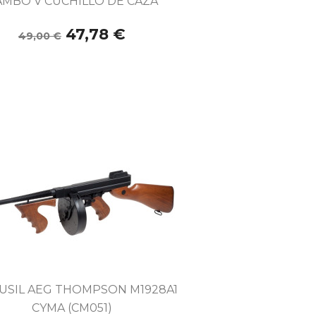
AMBO V CUCHILLO DE CAZA
47,78 €
49,00 €

Vista rápida
USIL AEG THOMPSON M1928A1
CYMA (CM051)