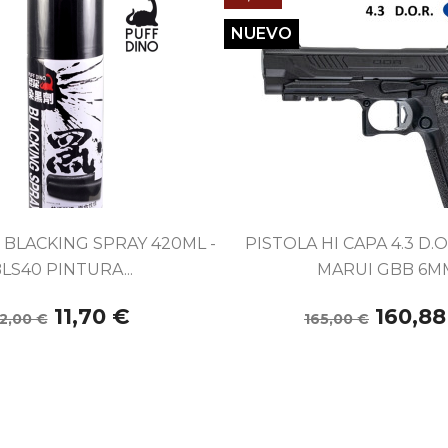
NUEVO


Vista rápida
Vista rápida
 BLACKING SPRAY 420ML -
PISTOLA HI CAPA 4.3 D.
LS40 PINTURA...
MARUI GBB 6M
11,70 €
160,88
12,00 €
165,00 €