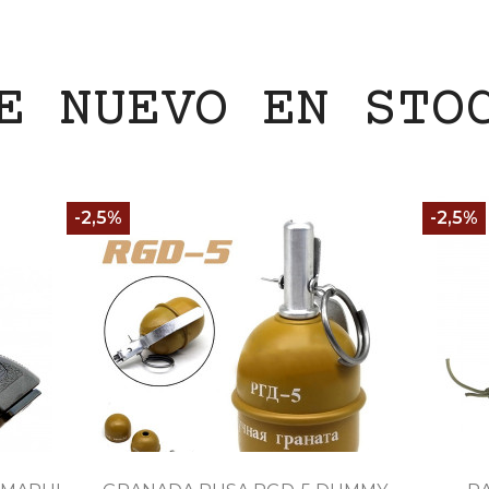
E NUEVO EN STO
-2,5%
-2,5%

Vista rápida