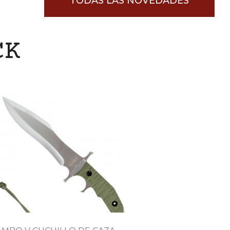
TODAS LAS NOVEDADES
CK

Vista rápida