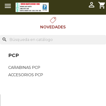

shopping_cart

NOVEDADES
search
PCP
CARABINAS PCP
ACCESORIOS PCP