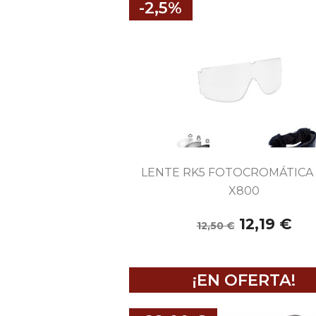
-2,5%

Vista rápida
LENTE RK5 FOTOCROMÁTICA
X800
12,19 €
12,50 €
¡EN OFERTA!