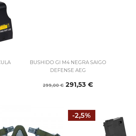

Vista rápida
CULA
BUSHIDO GI M4 NEGRA SAIGO
DEFENSE AEG
291,53 €
299,00 €
-2,5%