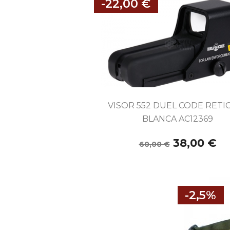
-22,00 €

Vista rápida
VISOR 552 DUEL CODE RETI
BLANCA AC12369
38,00 €
60,00 €
-2,5%