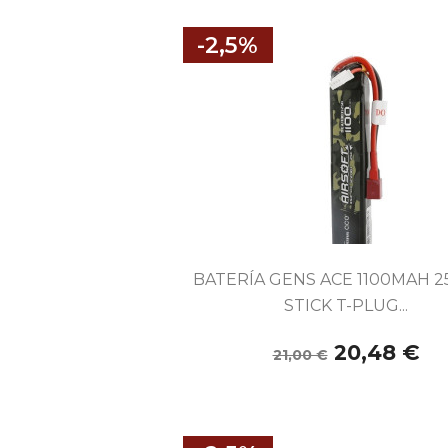
-2,5%

Vista rápida
BATERÍA GENS ACE 1100MAH 25C
STICK T-PLUG...
20,48 €
21,00 €