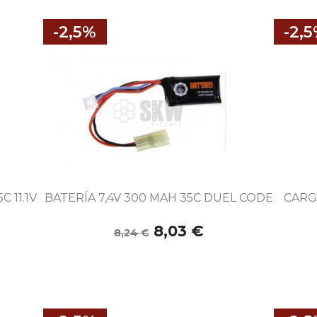
-2,5%
-2,

Vista rápida
 11.1V
BATERÍA 7,4V 300 MAH 35C DUEL CODE
CARG
8,03 €
8,24 €