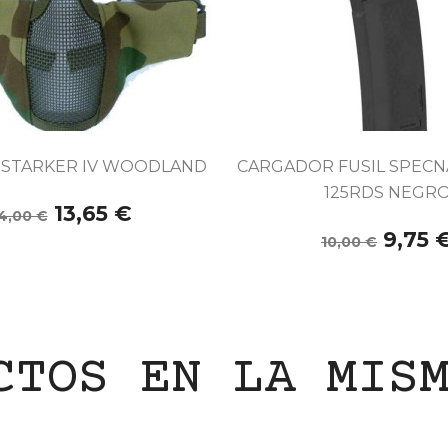


Vista rápida
Vista rápida
 STARKER IV WOODLAND
CARGADOR FUSIL SPECN
125RDS NEGR
13,65 €
4,00 €
9,75 
10,00 €
CTOS EN LA MIS