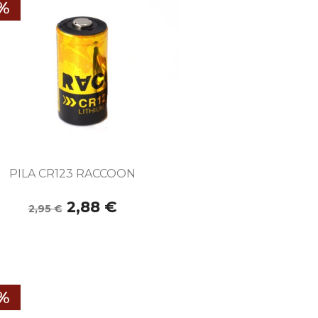
5%

Vista rápida
PILA CR123 RACCOON
2,88 €
2,95 €
5%