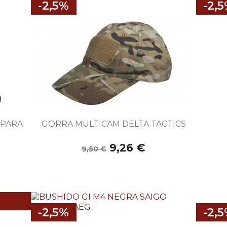
-2,5%
-2,

Vista rápida
 PARA
GORRA MULTICAM DELTA TACTICS
9,26 €
9,50 €
-2,5%
-2,