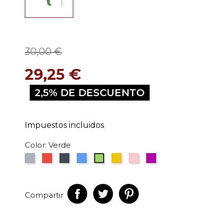
30,00 €
29,25 €
2,5% DE DESCUENTO
Impuestos incluidos
Color: Verde
Gris
Rojo
Negro
Azul
Amarillo
Rosa
PURPURA
Verde
Compartir